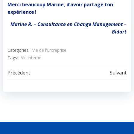
Merci beaucoup Marine, d’avoir partagé ton
expérience !
Marine R. – Consultante en Change Management –
Bidart
Categories:
Vie de l'Entreprise
Tags:
Vie interne
Navigation
Navigation
Précédent
Suivant
de
de
l’article
l’article