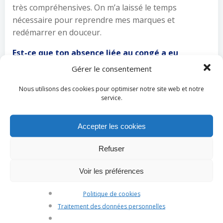
très compréhensives. On m’a laissé le temps
nécessaire pour reprendre mes marques et
redémarrer en douceur.
Est-ce que ton absence liée au congé a eu
un impact sur ton travail ?
Gérer le consentement
Mon organisation a changé effectivement, il a fallu
Nous utilisons des cookies pour optimiser notre site web et notre
que je m’adapte. Cette capacité d’adaptation est
service.
très importante dans nos métiers car nous
travaillons en mode agile dans la plupart de nos
Accepter les cookies
projets. On doit pouvoir s’adapter !
Refuser
Quels ont été les solutions que tu as pu adopter
afin de faciliter ton organisation ?
Voir les préférences
J’ai un outil indispensable, c’est la liste de tâches !
Politique de cookies
Tous les soirs en fin de journée, je me fais une liste
Traitement des données personnelles
de tâches pour le lendemain. Je gère cette liste sur