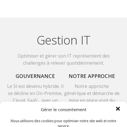
Gestion IT
Optimiser et gérer son IT représentent des
challenges à relever quotidiennement.
GOUVERNANCE
NOTRE APPROCHE
Le SI est devenu hybride. Il
Notre approche
se décline en On-Premise,
générique et démarche de
Cloud, SaaS… avec un
mise en place vont du
zeste de virtualisation,
démarrage à la
Gérer le consentement
dockerisation… Toutes ces
réversibilité. Ce qui nous
Nous utilisons des cookies pour optimiser notre site web et notre
solutions sont maintenant
permet d’aller beaucoup
service.