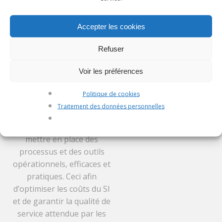
imbriquées. Comment
plus loin qu’un simple
gérer et superviser ces
accompagnement sur la
Accepter les cookies
ensembles hétéroclites ?
maintenance de vos
Comment gérer les coûts
systèmes et applications.
Refuser
et les évolutions de ces
Une partie de nos équipes
ensembles qui constituent
est basée en centre de
Voir les préférences
les nouveaux SI. Nous
services nous apportant
avons capitalisé sur nos
réactivité et mutualisation
Politique de cookies
différentes expériences
des procédures.
Traitement des données personnelles
pour proposer une
démarche permettant de
mettre en place des
processus et des outils
opérationnels, efficaces et
pratiques. Ceci afin
d’optimiser les coûts du SI
et de garantir la qualité de
service attendue par les