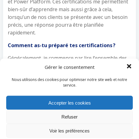
et Power Platform. Ces certifications me permettent
bien-sûr d’apprendre mais aussi grâce à cela,
lorsqu’un de nos clients se présente avec un besoin
précis, une réponse pourra être planifiée
rapidement.
Comment as-tu préparé tes certifications ?
Généralement, je commence par lire l’ensemble des
documents concernant la certification, ils sont
Gérer le consentement
nombreux et souvent assez volumineux il est
Nous utilisons des cookies pour optimiser notre site web et notre
essentiel de bien les comprendre et de bien les
service.
assimiler. Ensuite, la plus grande partie de la
préparation réside dans la lecture du ou des
Accepter les cookies
ouvrages associés, complétés par des travaux
pratiques disponibles en ligne via notre organisme
Refuser
de formation IFORM. Enfin, je consulte des banques
de question sur des sujets ayant déjà été posés à des
Voir les préférences
examens par le passé. Il n’y a bien sûr aucune