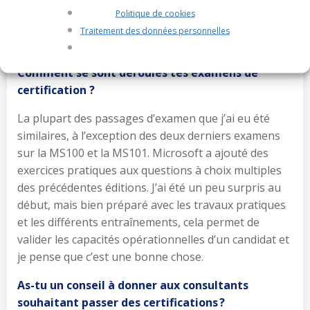
garantie sur le fait d’avoir les mêmes questions le
Politique de cookies
jour de l’examen, mais cette consultation me sert
Traitement des données personnelles
d’entraînement pour toujours mieux me préparer.
Comment se sont déroulés tes examens de
certification ?
La plupart des passages d’examen que j’ai eu été
similaires, à l’exception des deux derniers examens
sur la MS100 et la MS101. Microsoft a ajouté des
exercices pratiques aux questions à choix multiples
des précédentes éditions. J’ai été un peu surpris au
début, mais bien préparé avec les travaux pratiques
et les différents entraînements, cela permet de
valider les capacités opérationnelles d’un candidat et
je pense que c’est une bonne chose.
As-tu un conseil à donner aux consultants
souhaitant passer des certifications ?