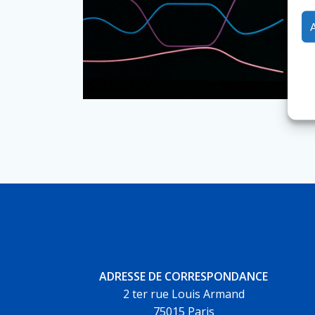
ADRESSE DE CORRESPONDANCE
2 ter rue Louis Armand
75015 Paris