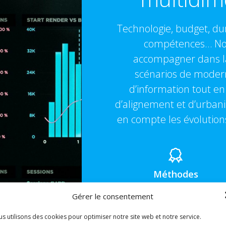
Technologie, budget, dur
compétences… Not
accompagner dans la
scénarios de modern
d’information tout en
d’alignement et d’urban
en compte les évolutions
Méthodes
Nos méthodes s’appuient
Gérer le consentement
sur le savoir-faire et
l’expérience de nos
s utilisons des cookies pour optimiser notre site web et notre service.