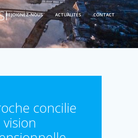
SI
REJOIGNEZ-NOUS
ACTUALITÉS
CONTACT
oche concilie
 vision
ensionnelle