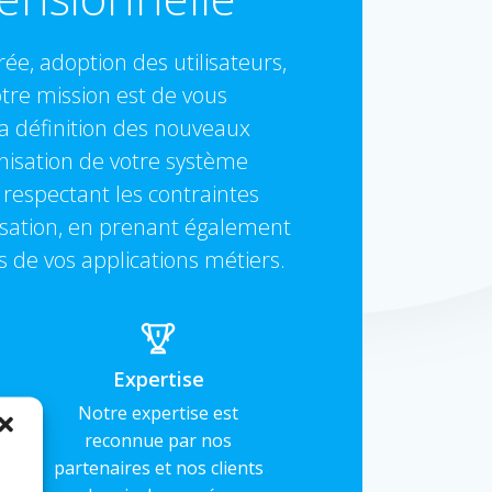
ée, adoption des utilisateurs,
re mission est de vous
 définition des nouveaux
isation de votre système
 respectant les contraintes
isation, en prenant également
 de vos applications métiers.
Expertise
Notre expertise est
reconnue par nos
partenaires et nos clients