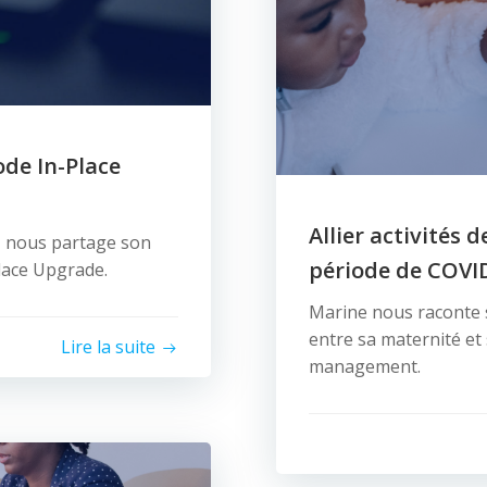
ode In-Place
Allier activités 
, nous partage son
période de COVI
lace Upgrade.
Marine nous raconte s
entre sa maternité et
Lire la suite
management.