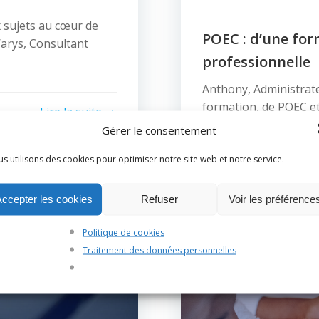
x sujets au cœur de
POEC : d’une for
Warys, Consultant
professionnelle
Anthony, Administrat
formation, de POEC et
Lire la suite
Gérer le consentement
s utilisons des cookies pour optimiser notre site web et notre service.
Accepter les cookies
Refuser
Voir les préférence
Politique de cookies
Traitement des données personnelles