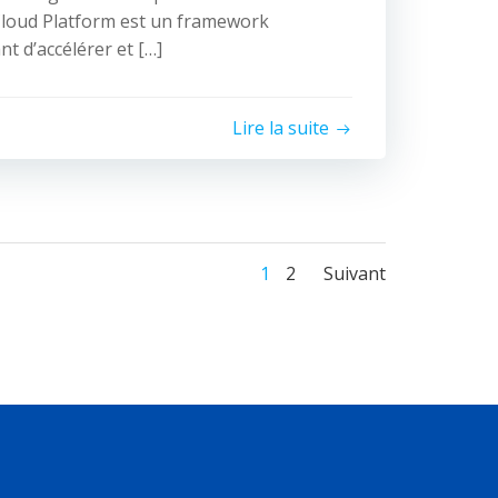
loud Platform est un framework
t d’accélérer et […]
Lire la suite
Posts
Posts
Page
Page
1
2
Suivant
navigation
navigati